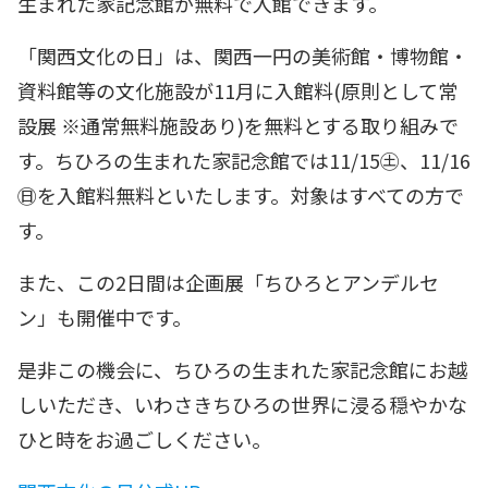
生まれた家記念館が無料で入館できます。
お問い合わせ
団体予約
「関西文化の日」は、関西一円の美術館・博物館・
資料館等の文化施設が11月に入館料(原則として常
0778-66-7112
設展 ※通常無料施設あり)を無料とする取り組みで
す。ちひろの生まれた家記念館では11/15㊏、11/16
㊐を入館料無料といたします。対象はすべての方で
す。
また、この2日間は企画展「ちひろとアンデルセ
ン」も開催中です。
是非この機会に、ちひろの生まれた家記念館にお越
しいただき、いわさきちひろの世界に浸る穏やかな
ひと時をお過ごしください。