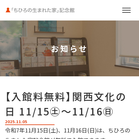
お知らせ
お知らせ
いわさきちひろと母文江
館内案内
【入館料無料】関西文化の
ご利用案内
日 11/15㊏～11/16㊐
周辺施設のご案内
2025.11.05
令和7年11月15日(土)、11月16日(日)は、ちひろの