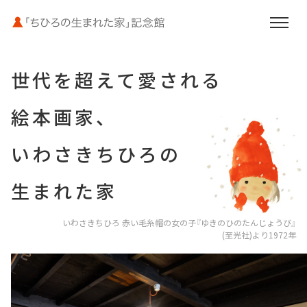
世代を超えて愛される
絵本画家、
お知らせ
いわさきちひろの
いわさきちひろと母文江
生まれた家
館内案内
ご利用案内
いわさきちひろ 赤い毛糸帽の女の子
『ゆきのひのたんじょうび』
(至光社)より1972年
周辺施設のご案内