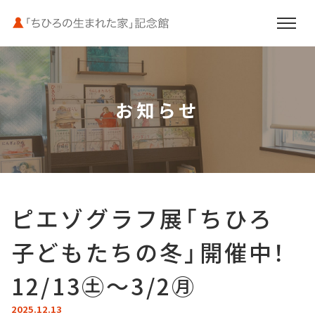
お知らせ
お知らせ
いわさきちひろと母文江
館内案内
ピエゾグラフ展「ちひろ
ご利用案内
子どもたちの冬」開催中！
周辺施設のご案内
12/13㊏～3/2㊊
2025.12.13